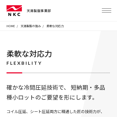
柔軟な
ロット数
最速の
短納期
納品方法
納品
天満製鈑事業部
HOME
天満製鈑の強み
柔軟な対応力
柔軟な対応力
FLEXBILITY
確かな冷間圧延技術で、
短納期・多品
種小ロットのご要望を形にします。
コイル圧延、シート圧延両方に精通した匠の技術力が、